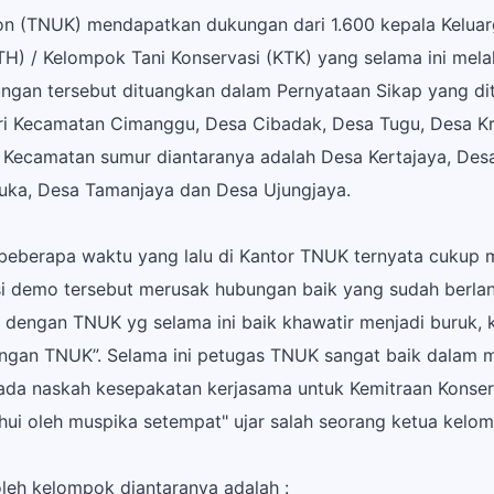
lon (TNUK) mendapatkan dukungan dari 1.600 kepala Kelu
H) / Kelompok Tani Konservasi (KTK) yang selama ini melak
ngan tersebut dituangkan dalam Pernyataan Sikap yang di
ri Kecamatan Cimanggu, Desa Cibadak, Desa Tugu, Desa K
Kecamatan sumur diantaranya adalah Desa Kertajaya, DesaT
ka, Desa Tamanjaya dan Desa Ujungjaya.
beberapa waktu yang lalu di Kantor TNUK ternyata cukup 
demo tersebut merusak hubungan baik yang sudah berlang
 dengan TNUK yg selama ini baik khawatir menjadi buruk,
engan TNUK”. Selama ini petugas TNUK sangat baik dalam 
h ada naskah kesepakatan kerjasama untuk Kemitraan Konse
ahui oleh muspika setempat" ujar salah seorang ketua kelo
oleh kelompok diantaranya adalah :