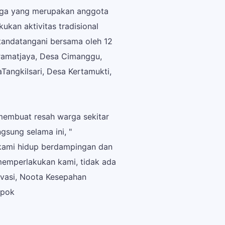
arga yang merupakan anggota
ukan aktivitas tradisional
tandatangani bersama oleh 12
ramatjaya, Desa Cimanggu,
angkilsari, Desa Kertamukti,
membuat resah warga sekitar
sung selama ini, "
 kami hidup berdampingan dan
memperlakukan kami, tidak ada
rvasi, Noota Kesepahan
mpok