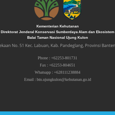
Kementerian Kehutanan
Direktorat Jenderal Konservasi Sumberdaya Alam dan Ekosistem
Balai Taman Nasional Ujung Kulon
dekaan No. 51 Kec. Labuan, Kab. Pandeglang, Provinsi Banten
Phone
:
+62253-801731
Fax
:
+62253-804651
Whatsapp
:
+628111238884
Email
:
btn.ujungkulon@kehutanan.go.id