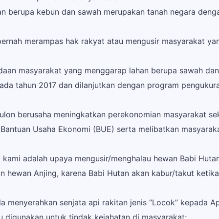
an berupa kebun dan sawah merupakan tanah negara denga
 pernah merampas hak rakyat atau mengusir masyarakat y
daan masyarakat yang menggarap lahan berupa sawah dan 
da tahun 2017 dan dilanjutkan dengan program pengukuran
Kulon berusaha meningkatkan perekonomian masyarakat sek
Bantuan Usaha Ekonomi (BUE) serta melibatkan masyarak
t kami adalah upaya mengusir/menghalau hewan Babi Huta
hewan Anjing, karena Babi Hutan akan kabur/takut ketik
la menyerahkan senjata api rakitan jenis “Locok” kepada A
 digunakan untuk tindak kejahatan di masyarakat;