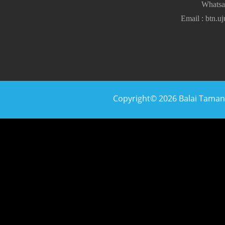
Whats
Email
:
btn.u
Copyright© 2026 Balai Taman N