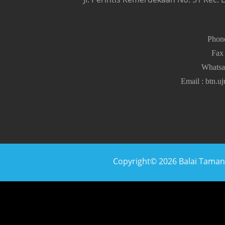
Pho
Fa
Whats
Email
:
btn.u
Copyright© 2026 Balai Taman N