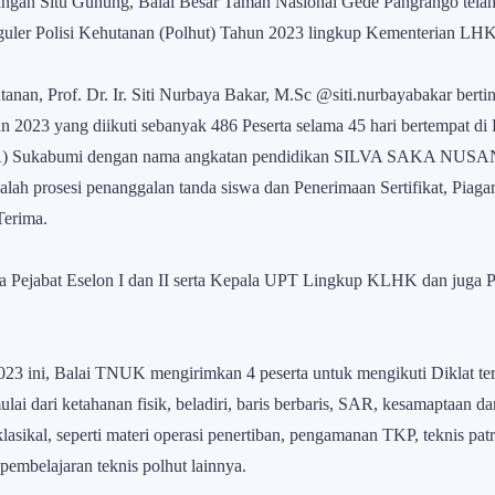
angan Situ Gunung, Balai Besar Taman Nasional Gede Pangrango tela
eguler Polisi Kehutanan (Polhut) Tahun 2023 lingkup Kementerian LHK
an, Prof. Dr. Ir. Siti Nurbaya Bakar, M.Sc @siti.nurbayabakar berti
 2023 yang diikuti sebanyak 486 Peserta selama 45 hari bertempat di 
A) Sukabumi dengan nama angkatan pendidikan SILVA SAKA NUS
dalah prosesi penanggalan tanda siswa dan Penerimaan Sertifikat, Piag
Terima.
ara Pejabat Eselon I dan II serta Kepala UPT Lingkup KLHK dan juga
23 ini, Balai TNUK mengirimkan 4 peserta untuk mengikuti Diklat ters
 mulai dari ketahanan fisik, beladiri, baris berbaris, SAR, kesamaptaan
asikal, seperti materi operasi penertiban, pengamanan TKP, teknis patr
pembelajaran teknis polhut lainnya.