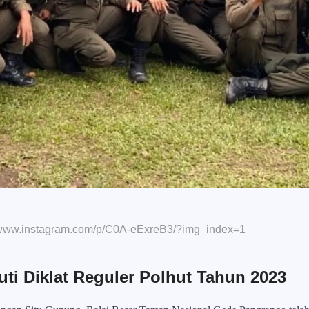
//www.instagram.com/p/C0A-eExreB3/?img_index=1
uti Diklat Reguler Polhut Tahun 2023