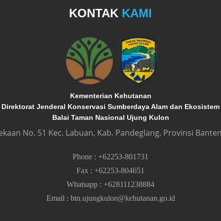
KONTAK
KAMI
Kementerian Kehutanan
Direktorat Jenderal Konservasi Sumberdaya Alam dan Ekosistem
Balai Taman Nasional Ujung Kulon
dekaan No. 51 Kec. Labuan, Kab. Pandeglang, Provinsi Banten
Phone
:
+62253-801731
Fax
:
+62253-804651
Whatsapp
:
+628111238884
Email
:
btn.ujungkulon@kehutanan.go.id