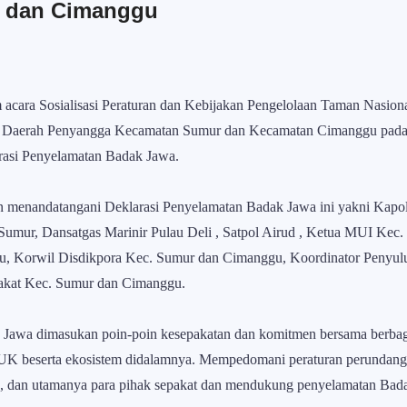
 dan Cimanggu
 acara Sosialisasi Peraturan dan Kebijakan Pengelolaan Taman Nasi
aerah Penyangga Kecamatan Sumur dan Kecamatan Cimanggu pada t
rasi Penyelamatan Badak Jawa.
an menandatangani Deklarasi Penyelamatan Badak Jawa ini yakni Kap
mur, Dansatgas Marinir Pulau Deli , Satpol Airud , Ketua MUI Kec
 Korwil Disdikpora Kec. Sumur dan Cimanggu, Koordinator Penyulu
akat Kec. Sumur dan Cimanggu.
Jawa dimasukan poin-poin kesepakatan dan komitmen bersama berbagai
UK beserta ekosistem didalamnya. Mempedomani peraturan perundang-
dan utamanya para pihak sepakat dan mendukung penyelamatan Badak