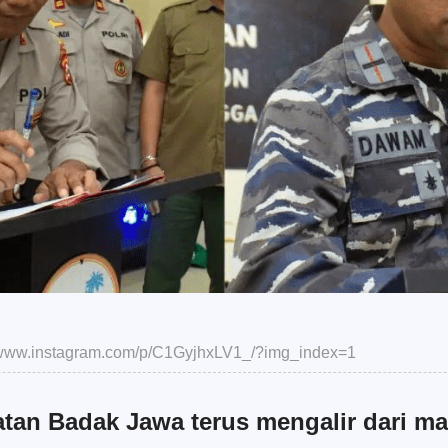
//www.instagram.com/p/C1GyjhxLV1_/?img_index=1
an Badak Jawa terus mengalir dari m