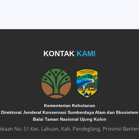
KONTAK
KAMI
Kementerian Kehutanan
Direktorat Jenderal Konservasi Sumberdaya Alam dan Ekosistem
Balai Taman Nasional Ujung Kulon
dekaan No. 51 Kec. Labuan, Kab. Pandeglang, Provinsi Banten