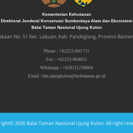
Kementerian Kehutanan
Direktorat Jenderal Konservasi Sumberdaya Alam dan Ekosistem
Balai Taman Nasional Ujung Kulon
dekaan No. 51 Kec. Labuan, Kab. Pandeglang, Provinsi Banten
Phone
:
+62253-801731
Fax
:
+62253-804651
Whatsapp
:
+628111238884
Email
:
btn.ujungkulon@kehutanan.go.id
ight© 2026 Balai Taman Nasional Ujung Kulon. All right res