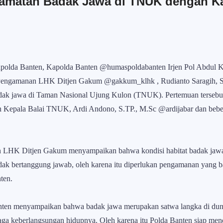
amatan Badak Jawa di TNUK dengan K
polda Banten, Kapolda Banten @humaspoldabanten Irjen Pol Abdul K
Pengamanan LHK Ditjen Gakum @gakkum_klhk , Rudianto Saragih, S.S.
adak jawa di Taman Nasional Ujung Kulon (TNUK). Pertemuan tersebut 
 Kepala Balai TNUK, Ardi Andono, S.TP., M.Sc @ardijabar dan beber
 LHK Ditjen Gakum menyampaikan bahwa kondisi habitat badak jaw
k bertanggung jawab, oleh karena itu diperlukan pengamanan yang bai
ten.
anten menyampaikan bahwa badak jawa merupakan satwa langka di du
jaga keberlangsungan hidupnya. Oleh karena itu Polda Banten siap m