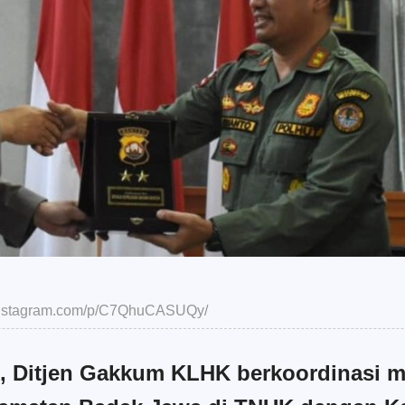
.instagram.com/p/C7QhuCASUQy/
, Ditjen Gakkum KLHK berkoordinasi