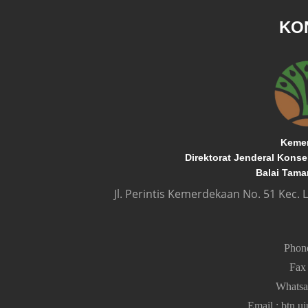
KO
Kemen
Direktorat Jenderal Kons
Balai Tama
Jl. Perintis Kemerdekaan No. 51 Kec.
Pho
Fa
Whats
Email
:
btn.u