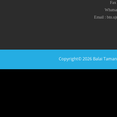
Fa
Whats
Email
:
btn.u
Copyright© 2026 Balai Taman N