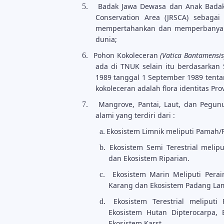
Badak Jawa Dewasa dan Anak Badak
5.
Conservation Area (JRSCA) sebagai
mempertahankan dan memperbanyak 
dunia;
Pohon Kokoleceran
(Vatica Bantamensi
6.
ada di TNUK selain itu berdasarka
1989 tanggal 1 September 1989 tenta
kokoleceran adalah flora identitas Pro
Mangrove, Pantai, Laut, dan Pegu
7.
alami yang terdiri dari :
Ekosistem Limnik meliputi Pamah/
a.
Ekosistem Semi Terestrial meli
b.
dan Ekosistem Riparian.
Ekosistem Marin Meliputi Perai
c.
Karang dan Ekosistem Padang La
Ekosistem Terestrial meliput
d.
Ekosistem Hutan Dipterocarpa,
Ekosistem Karst.