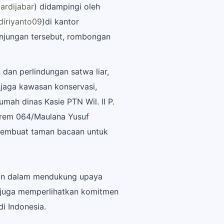
ardijabar
) didampingi oleh
iriyanto09
)di kantor
njungan tersebut, rombongan
an perlindungan satwa liar,
jaga kawasan konservasi,
ah dinas Kasie PTN Wil. II P.
Korem 064/Maulana Yusuf
membuat taman bacaan untuk
ulon dalam mendukung upaya
ni juga memperlihatkan komitmen
i Indonesia.