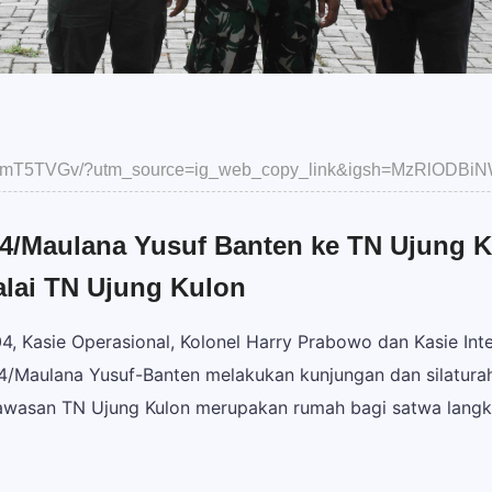
CiJmT5TVGv/?utm_source=ig_web_copy_link&igsh=MzRlODBi
/Maulana Yusuf Banten ke TN Ujung K
alai TN Ujung Kulon
 Kasie Operasional, Kolonel Harry Prabowo dan Kasie Intel
/Maulana Yusuf-Banten melakukan kunjungan dan silaturah
awasan TN Ujung Kulon merupakan rumah bagi satwa lang