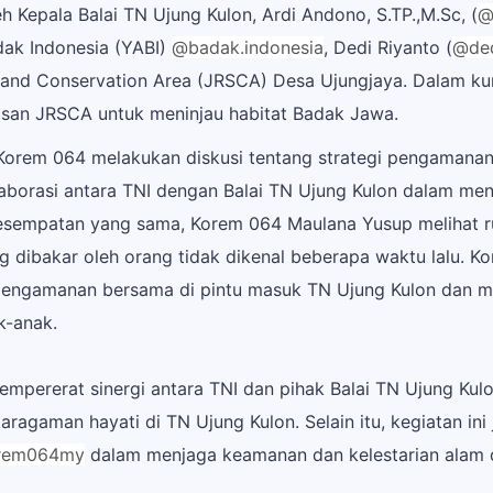
h Kepala Balai TN Ujung Kulon, Ardi Andono, S.TP.,M.Sc, (
@
ak Indonesia (YABI)
@badak.indonesia
, Dedi Riyanto (
@ded
 and Conservation Area (JRSCA) Desa Ujungjaya. Dalam ku
an JRSCA untuk meninjau habitat Badak Jawa.
rem 064 melakukan diskusi tentang strategi pengamanan d
aborasi antara TNI dengan Balai TN Ujung Kulon dalam men
sempatan yang sama, Korem 064 Maulana Yusup melihat rum
 dibakar oleh orang tidak dikenal beberapa waktu lalu. 
engamanan bersama di pintu masuk TN Ujung Kulon dan 
k-anak.
mempererat sinergi antara TNI dan pihak Balai TN Ujung K
aragaman hayati di TN Ujung Kulon. Selain itu, kegiatan i
rem064my
dalam menjaga keamanan dan kelestarian alam d