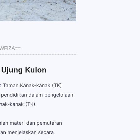
NWFlZA==
N Ujung Kulon
at Taman Kanak-kanak (TK)
r pendidikan dalam pengelolaan
nak-kanak (TK).
aian materi dan pemutaran
gan menjelaskan secara