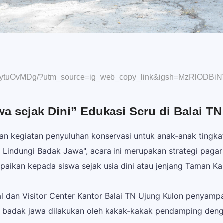
DDDytuOvMDg/?utm_source=ig_web_copy_link&igsh=MzRlODBi
 sejak Dini” Edukasi Seru di Balai T
an kegiatan penyuluhan konservasi untuk anak-anak tingk
n Lindungi Badak Jawa", acara ini merupakan strategi paga
aikan kepada siswa sejak usia dini atau jenjang Taman Ka
l dan Visitor Center Kantor Balai TN Ujung Kulon penyamp
si badak jawa dilakukan oleh kakak-kakak pendamping den