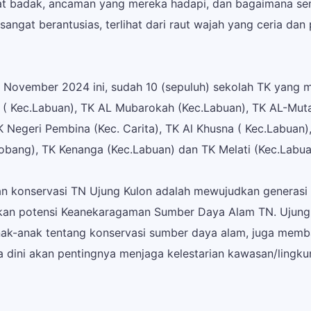
at badak, ancaman yang mereka hadapi, dan bagaimana s
sangat berantusias, terlihat dari raut wajah yang ceria d
 November 2024 ini, sudah 10 (sepuluh) sekolah TK yang m
lita ( Kec.Labuan), TK AL Mubarokah (Kec.Labuan), TK AL-Mut
K Negeri Pembina (Kec. Carita), TK Al Khusna ( Kec.Labuan
obang), TK Kenanga (Kec.Labuan) dan TK Melati (Kec.Labua
n konservasi TN Ujung Kulon adalah mewujudkan generasi 
kan potensi Keanekaragaman Sumber Daya Alam TN. Ujung
anak-anak tentang konservasi sumber daya alam, juga mem
 dini akan pentingnya menjaga kelestarian kawasan/lingku