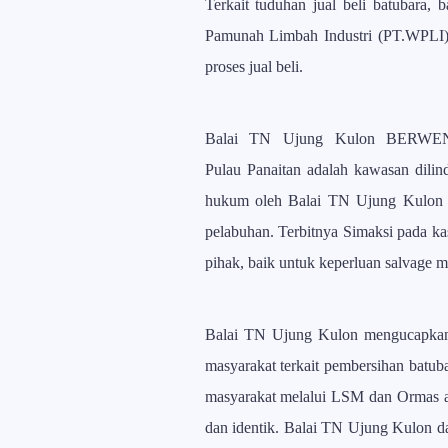
Terkait tuduhan jual beli batubara,
Pamunah Limbah Industri (PT.WPLI) de
proses jual beli.
Balai TN Ujung Kulon BERW
P
ulau
Pan
a
itan adalah kawasan dil
hukum oleh Balai TN Ujung Kulon m
pelabuhan. Terbitnya Simaksi pada ka
pihak, baik untuk keperluan salvage
Balai TN Ujung Kulon mengucapkan t
masyarakat terkait pembersihan batu
masyarakat melalui LSM dan Ormas a
dan identik. Balai TN Ujung Kulon dan