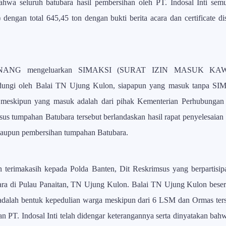
 bahwa seluruh batubara hasil pembersihan oleh PT. Indosal Inti s
ngan total 645,45 ton dengan bukti berita acara dan certificate dis
ENANG mengeluarkan SIMAKSI (SURAT IZIN MASUK KAW
indungi oleh Balai TN Ujung Kulon, siapapun yang masuk tanpa SI
eskipun yang masuk adalah dari pihak Kementerian Perhubungan t
sus tumpahan Batubara tersebut berlandaskan hasil rapat penyelesaia
 maupun pembersihan tumpahan Batubara.
erimakasih kepada Polda Banten, Dit Reskrimsus yang berpartisipas
bara di Pulau Panaitan, TN Ujung Kulon. Balai TN Ujung Kulon beser
dalah bentuk kepedulian warga meskipun dari 6 LSM dan Ormas te
 PT. Indosal Inti telah didengar keterangannya serta dinyatakan bahw