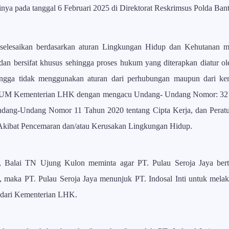
sinya pada tanggal 6 Februari 2025 di Direktorat Reskrimsus Polda Ban
lesaikan berdasarkan aturan Lingkungan Hidup dan Kehutanan
an bersifat khusus sehingga proses hukum yang diterapkan diatur ol
ngga tidak menggunakan aturan dari perhubungan maupun dari ke
KUM Kementerian LHK dengan mengacu Undang- Undang Nomor:
32 
ang-Undang Nomor 11 Tahun 2020 tentang Cipta Kerja, dan Perat
Akibat Pencemaran dan/atau Kerusakan Lingkungan Hidup.
, Balai TN Ujung Kulon meminta agar PT. Pulau Seroja Jaya be
, maka PT. Pulau Seroja Jaya menunjuk PT. Indosal Inti untuk mel
i dari Kementerian LHK.