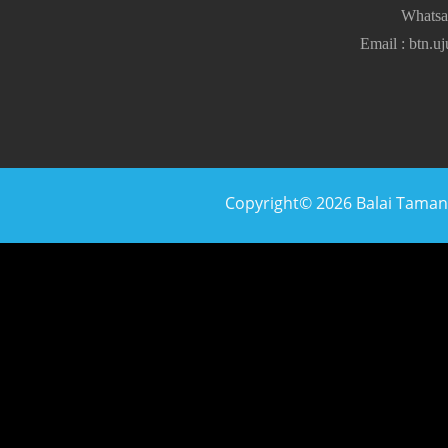
Whats
Email
:
btn.u
Copyright© 2026 Balai Taman N