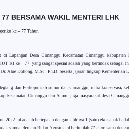
 77 BERSAMA WAKIL MENTERI LHK
geriku ke – 77 Tahun
pat di Lapangan Desa Cimanggu Kecamatan Cimanggu kabupaten 
UT RI ke – 77, yang sangat spesial adalah yang bertindak sebagai In
r. Alue Dohong, M.Sc., Ph.D. beserta jajaran lingkup Kementerian
deglang dan Forkopimcab sumur dan Cimanggu, mitra konservasi, k
kup kecamatan Cimanggu dan Sumur juga masyarakat desa Cimanggu 
n 2022 ini adalah bertepatan dengan lahirnya 1 (satu) ekor anak bad
 badak sampai dengan Bulan Agustus ini berjumlah 77 ekor, sama deng